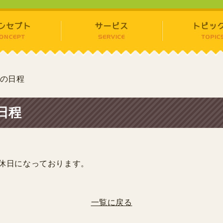
の日程
日程
。
休日になっております。
一覧に戻る